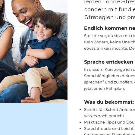
lernen - ohne Stre
sondern mit fundi
Strategien und pr
Endlich kommen ne
Stell dir vor, du sitzt mi
Kein Zögern, keine Unsiche
etwas trinken möchte. Dei
Sprache entdecken
In diesem Kurs zeige ich 
Sprachfähigkeiten deines 
sprechen” und zu hoffen, 
jetzt einen Fahrplan.
Was du bekommst:
Schritt-für-Schritt Anleit
was es noch braucht
Praktische Tipps und Übun
Sprechfreude und Leichti
Strategien an Sicherheit 