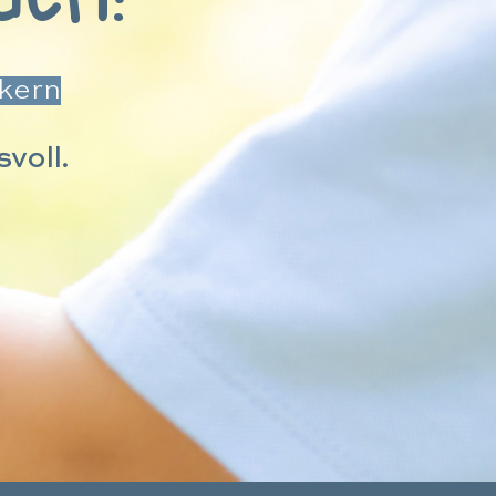
lkern
voll.