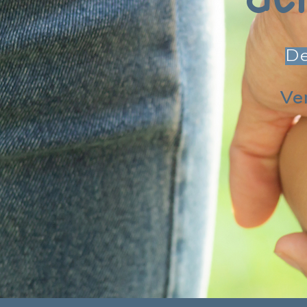
De
Ver