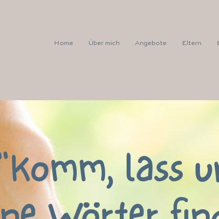
Home
Über mich
Angebote
Eltern
"Komm, lass u
ine Wörter fin